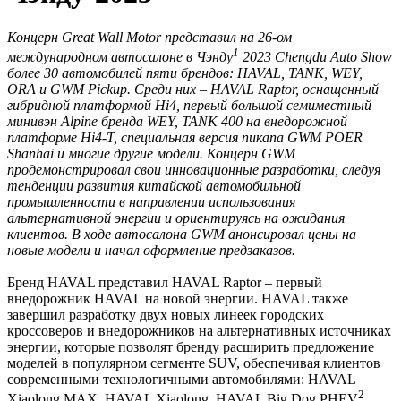
Концерн Great Wall Motor представил на 26-ом
1
международном автосалоне в Чэнду
2023 Chengdu Auto Show
более 30 автомобилей пяти брендов: HAVAL, TANK, WEY,
ORA и GWM Pickup. Среди них – HAVAL Raptor, оснащенный
гибридной платформой Hi4, первый большой семиместный
минивэн Alpine бренда WEY, TANK 400 на внедорожной
платформе Hi4-T, специальная версия пикапа GWM POER
Shanhai и многие другие модели. Концерн GWM
продемонстрировал свои инновационные разработки, следуя
тенденции развития китайской автомобильной
промышленности в направлении использования
альтернативной энергии и ориентируясь на ожидания
клиентов. В ходе автосалона GWM анонсировал цены на
новые модели и начал оформление предзаказов.
Бренд HAVAL представил HAVAL Raptor – первый
внедорожник HAVAL на новой энергии. HAVAL также
завершил разработку двух новых линеек городских
кроссоверов и внедорожников на альтернативных источниках
энергии, которые позволят бренду расширить предложение
моделей в популярном сегменте SUV, обеспечивая клиентов
современными технологичными автомобилями: HAVAL
2
Xiaolong MAX, HAVAL Xiaolong, HAVAL Big Dog PHEV