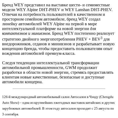
Бренд WEY представил на выставке шести- и семиместные
модели WEY Alpine DHT-PHEV и WEY Lanshan DHT-PHEV.
Отвечая на потребность пользователей в качественном и
просторном семейном автомобиле, бренд WEY создал
линейку автомобилей WEY Alpine на первой в мире
интеллектуальной платформе на новой энергии
для
компактвэнов и минивэнов.
Бренд WEY постепенно реализует
3
стратегию двойного энергопотребления PHEV + BEV
для
внедорожников, седанов и минивэнов и разрабатывает новую
концепцию бренда, чтобы предоставить пользователям опыт
вождения автомобилей премиум-класса.
Следуя тенденции интеллектуальной трансформации
автомобильной промышленности, GWM продолжит
разработки в области новой энергии, стремясь предоставлять
клиентам новые качественные, безопасные и доступные
автомобили концерна.
126-й международный автомобильный салон Автосалон в Чэнду (Chengdu
Auto Show) – одна из крупнейших ежегодных выставок китайских и других
зарубежных автомобилей. В этом году автосалон проходит с 25 августа по
3 сентября.