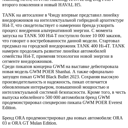
второго поколения и новый HAVAL H5.
TANK на автосалоне в Чэнду впервые представил линейку
внедорожников на интеллектуальной гибридной архитектуре
Hi4-T, что свидетельствует о намерении бренда ускорить
процесс внедрения альтернативной энергии. С момента
запуска на TANK 500 Hi4-T поступило более 10 000 заказов,
что говорит о востребованности данной модели. Стартовал
предзаказ на городской внедорожник TANK 400 Hi-4T. TANK
намерен продолжать развитие линейки автомобилей
семейства Hi4-T, применяя технологии новой энергии в
сегменте внедорожников.
Среди пикапов концерна GWM на выставке дебютировала
новая модель GWM POER Shanhai. А также официально
запущен пикап GWM Black Bullet 2023. Сохраняя высокую
производительность и надежность, пикап отличается
обновленным интерьером, повышенной мощностью и
интеллектуальной системой безопасности. Кроме того, в честь
выпуска юбилейного 500 000 автомобиля бренд GWM
продемонстрировал спецверсию пикапа GWM POER Everest
Edition.
Бренд ORA продемонстрировал два новых автомобиля: ORA
03 и ORA GT Mulan Edition.