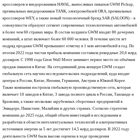
кроссоверов и внедорожников HAVAL, выносливых пикапов GWM Pickup,
премиальных внедорожников TANK, электромобилей ORA, премиальных
кроссоверов WEY, а также новый технологичный бренд SAR (SALOON) – в
совокупности образуют сегмент современных технологичных автомобилей
в более чем 60 странах мира. В состав холдинга GWM входят 80 дочерних
компаний, а штат включает более 60 000 человек. В течение шести лет
подряд продажи GWM превышают отметку в 1 млн автомобилей в год. По
итогам 2022 года чистая прибыль компании составила рекордные 20,6 млрд
долларов. С 1998 года Great Wall Motor занимает первое место по объёмам
продаж пикапов в Китае. На сегодняшний день концерн GWM создал
глобальную сеть научно-исследовательских подразделений, куда входят
центры в России, Китае, Японии, Германии, Австрии и Южной Корее.
Также компания построила глобальную производственную сеть, которая
включает 10 заводов в Китае, 3 завода полного цикла в России, Таиланде и
Бразилии, а также несколько зарубежных сборочных предприятий в
Эквадоре, Пакистане, Малайзии и других странах. Согласно стратегии
компании до 2025 года, общий объем инвестиций в исследования и
разработки в области интеллектуальных технологий и альтернативных
источников энергии за 5 лет достигнет 14,5 млрд долларов. В 2022 году
деятельность GWM была высоко оценена в ходе проведения